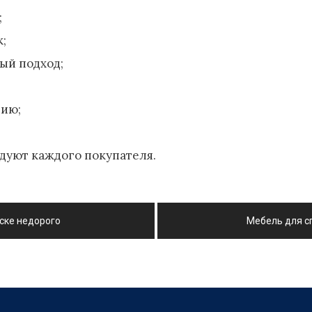
;
к;
ый подход;
цию;
дуют каждого покупателя.
нске недорого
Мебель для сп