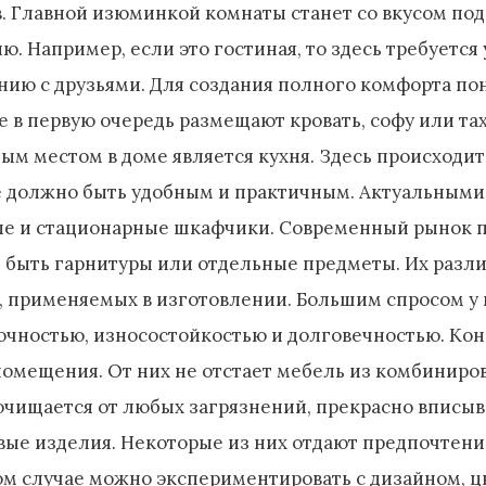
. Главной изюминкой комнаты станет со вкусом по
. Например, если это гостиная, то здесь требуется 
нию с друзьями. Для создания полного комфорта по
е в первую очередь размещают кровать, софу или т
м местом в доме является кухня. Здесь происходит
 должно быть удобным и практичным. Актуальными б
сные и стационарные шкафчики. Современный рынок
т быть гарнитуры или отдельные предметы. Их разли
х, применяемых в изготовлении. Большим спросом у
рочностью, износостойкостью и долговечностью. Ко
омещения. От них не отстает мебель из комбиниров
очищается от любых загрязнений, прекрасно вписыва
вые изделия. Некоторые из них отдают предпочтени
ом случае можно экспериментировать с дизайном, ц