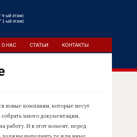
" 4-ый этаж)
" 1-ый этаж)
О НАС
СТАТЬИ
КОНТАКТЫ
е
ся новые компании, которые несут
я собрать много документации,
 работу. И в этот момент, перед
е должны выполнять те или иные